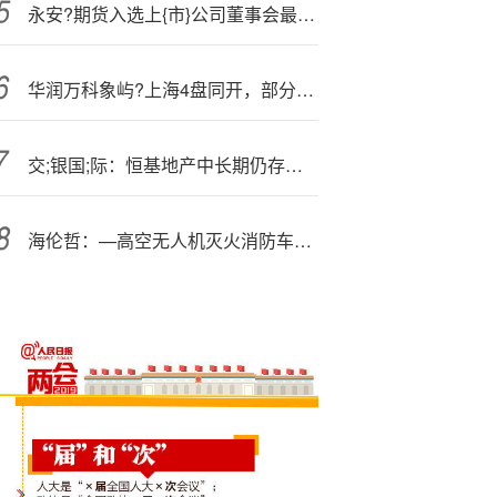
永安?期货入选上{市}公司董事会最佳实践案例
华润万科象屿?上海4盘同开，部分楼盘认筹率创新低
交;银国;际：恒基地产中长期仍存不确定性 维持“中性”评级 目标价升至25.9港元
海伦哲：—高空无人机灭火消防车已推.向市场