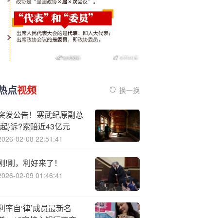
热点
视频
换一换
突发公告！寒武纪原副总
{起}诉?索赔近43亿元
2026-02-08 22:51:41
刚!刚，利好来了！
2026-02-09 01:46:41
利率自‘律’成员最新名