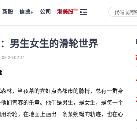
新股
信披+
公司
港美股
：男生女生的滑轮世界
-09 20:02:41
律
泥森林，当夜幕的霓虹点亮都市的脉搏，总有一群身
于他们青春的乐章。他们是男生，是女生，是每一个
们用滑轮，在地面上画出一条条蜿蜒的轨迹，也在心