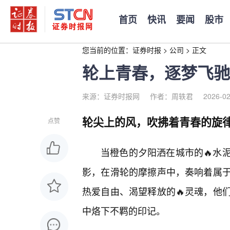
首页
快讯
要闻
股市
您当前的位置：
证券时报
>
公司
>
正文
轮上青春，逐梦飞驰
来源：证券时报网
作者：周轶君
2026-02
轮尖上的风，吹拂着青春的旋
点赞
当橙色的夕阳洒在城市的🔥水
影，在滑轮的摩擦声中，奏响着属
热爱自由、渴望释放的🔥灵魂，他
中烙下不羁的印记。