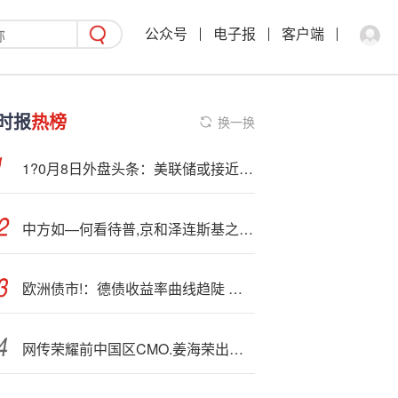
公众号
电子报
客户端
时报
热榜
换一换
1?0月8日外盘头条：美联储或接近结束缩表 达利欧称黄金比美元更安全 美国AI相关债券已达1.2万亿美元
中方如—何看待普,京和泽连斯基之间可能举行的和平峰会？外交部回应
欧洲债市!：德债收益率曲线趋陡 短:端跑赢
网传荣耀前中国区CMO.姜海荣出任长安深蓝汽车CEO，官方暂无回应