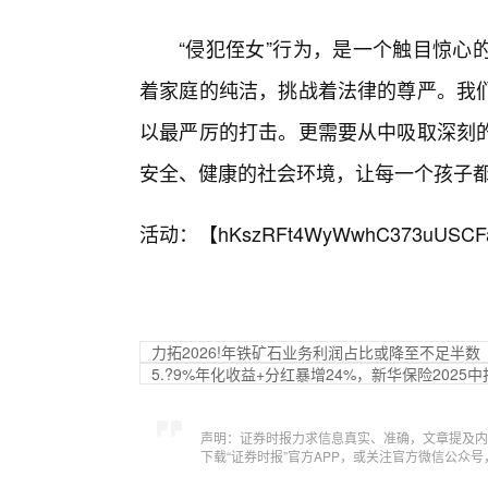
“侵犯侄女”行为，是一个触目惊心
着家庭的纯洁，挑战着法律的尊严。我
以最严厉的打击。更需要从中吸取深刻
安全、健康的社会环境，让每一个孩子
活动：【
hKszRFt4WyWwhC373uUSCF
力拓2026!年铁矿石业务利润占比或降至不足半数
5.?9%年化收益+分红暴增24%，新华保险2025
声明：证券时报力求信息真实、准确，文章提及内
下载“证券时报”官方APP，或关注官方微信公众