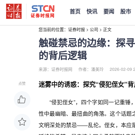
首页
快讯
要闻
股市
您当前的位置：
证券时报
>
公司
>
正文
触碰禁忌的边缘：探寻
的背后逻辑
来源：证券时报网
作者：潘美玲
2026-02-09 
迷雾中的诱惑：探究“侵犯侄女”
点赞
“侵犯侄女”，四个字如同一记重锤
性中最幽暗、最扭曲的角落。这个话题
文明深处的禁忌——乱伦。侄女，本应